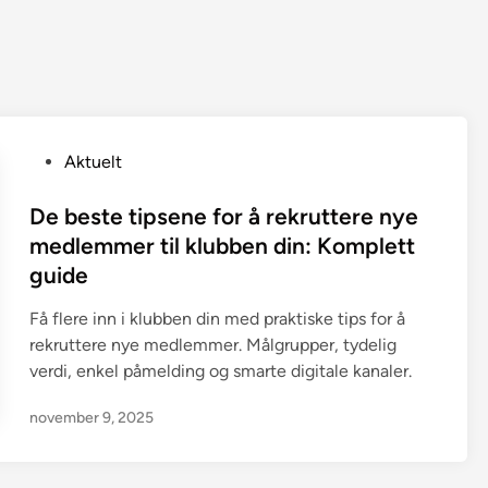
P
Aktuelt
o
s
De beste tipsene for å rekruttere nye
t
medlemmer til klubben din: Komplett
e
guide
d
i
Få flere inn i klubben din med praktiske tips for å
n
rekruttere nye medlemmer. Målgrupper, tydelig
verdi, enkel påmelding og smarte digitale kanaler.
november 9, 2025