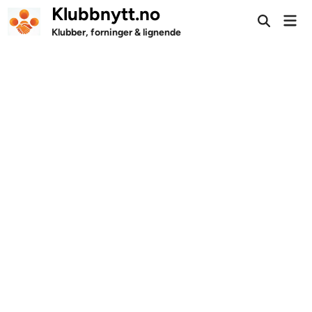
Skip
Klubbnytt.no
Mai
to
Open
Men
Klubber, forninger & lignende
Search
content