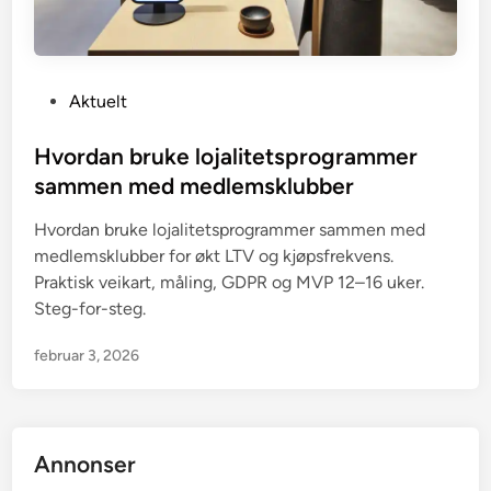
P
Aktuelt
o
s
Hvordan bruke lojalitetsprogrammer
t
sammen med medlemsklubber
e
Hvordan bruke lojalitetsprogrammer sammen med
d
medlemsklubber for økt LTV og kjøpsfrekvens.
i
Praktisk veikart, måling, GDPR og MVP 12–16 uker.
n
Steg-for-steg.
februar 3, 2026
Annonser