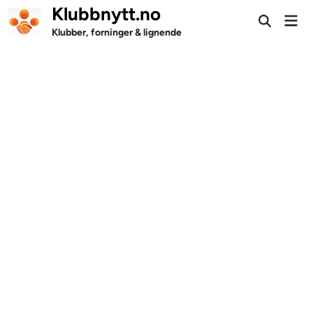
Skip
Klubbnytt.no
Mai
to
Open
Men
Klubber, forninger & lignende
Search
content