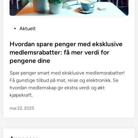
P
Aktuelt
o
s
Hvordan spare penger med eksklusive
t
medlemsrabatter: få mer verdi for
e
pengene dine
d
i
Spar penger smart med eksklusive medlemsrabatter!
n
Få gunstige tilbud på mat, reise og elektronikk. Se
hvordan medlemskap gir ekstra verdi og økt
kjøpekraft.
mai 22, 2025