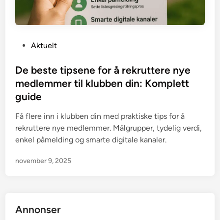
P
Aktuelt
o
s
De beste tipsene for å rekruttere nye
t
medlemmer til klubben din: Komplett
e
guide
d
i
Få flere inn i klubben din med praktiske tips for å
n
rekruttere nye medlemmer. Målgrupper, tydelig verdi,
enkel påmelding og smarte digitale kanaler.
november 9, 2025
Annonser