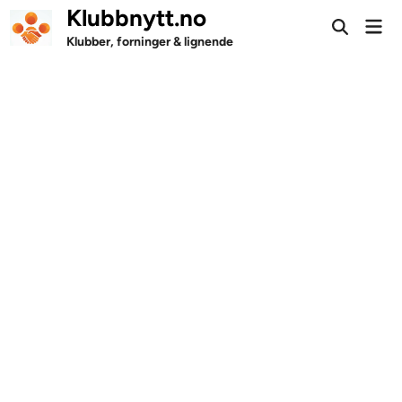
Skip
Klubbnytt.no
Mai
to
Open
Men
Klubber, forninger & lignende
Search
content