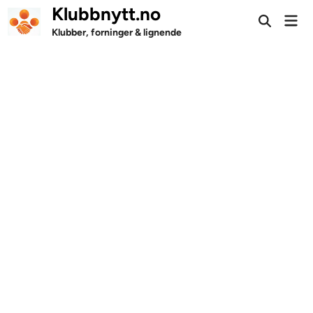
Skip
Klubbnytt.no
Mai
to
Open
Men
Klubber, forninger & lignende
Search
content