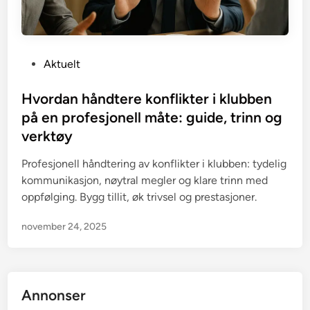
P
Aktuelt
o
s
Hvordan håndtere konflikter i klubben
t
på en profesjonell måte: guide, trinn og
e
verktøy
d
i
Profesjonell håndtering av konflikter i klubben: tydelig
n
kommunikasjon, nøytral megler og klare trinn med
oppfølging. Bygg tillit, øk trivsel og prestasjoner.
november 24, 2025
Annonser