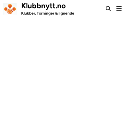
Skip
Klubbnytt.no
Mai
to
Open
Men
Klubber, forninger & lignende
Search
content