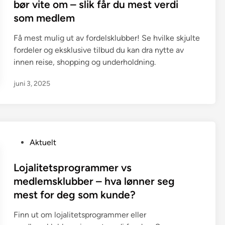
t
bør vite om – slik får du mest verdi
e
som medlem
d
i
Få mest mulig ut av fordelsklubber! Se hvilke skjulte
n
fordeler og eksklusive tilbud du kan dra nytte av
innen reise, shopping og underholdning.
juni 3, 2025
P
Aktuelt
o
s
Lojalitetsprogrammer vs
t
medlemsklubber – hva lønner seg
e
mest for deg som kunde?
d
i
Finn ut om lojalitetsprogrammer eller