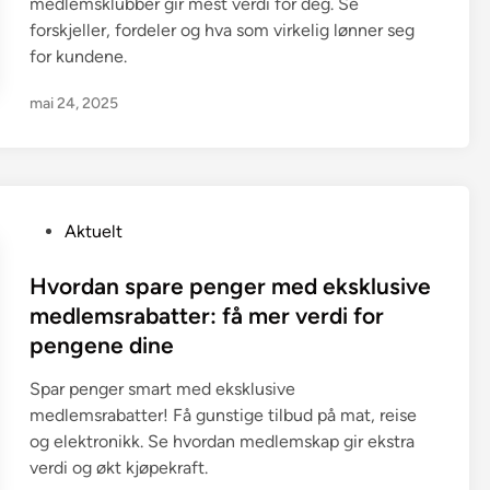
n
medlemsklubber gir mest verdi for deg. Se
forskjeller, fordeler og hva som virkelig lønner seg
for kundene.
mai 24, 2025
P
Aktuelt
o
s
Hvordan spare penger med eksklusive
t
medlemsrabatter: få mer verdi for
e
pengene dine
d
i
Spar penger smart med eksklusive
n
medlemsrabatter! Få gunstige tilbud på mat, reise
og elektronikk. Se hvordan medlemskap gir ekstra
verdi og økt kjøpekraft.