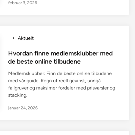
februar 3, 2026
P
Aktuelt
o
s
Hvordan finne medlemsklubber med
t
de beste online tilbudene
e
Medlemsklubber: Finn de beste online tilbudene
d
med vår guide. Regn ut reell gevinst, unngå
i
fallgruver og maksimer fordeler med prisvarsler og
n
stacking.
januar 24, 2026