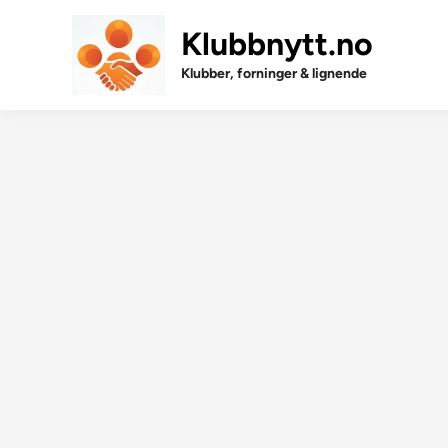
Skip
to
Klubbnytt.no
content
Klubber, forninger & lignende