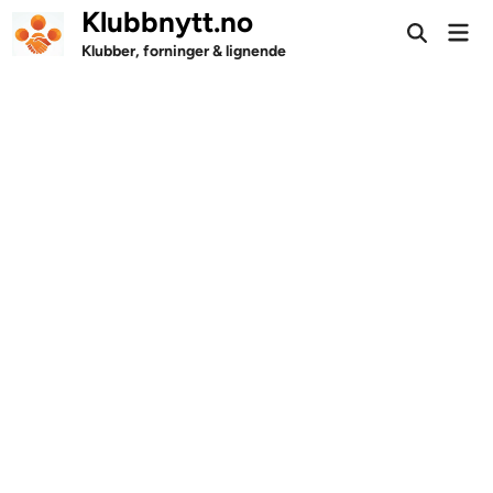
Skip
Klubbnytt.no
Mai
to
Open
Men
Klubber, forninger & lignende
Search
content