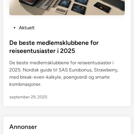
P
Aktuelt
o
s
De beste medlemsklubbene for
t
reiseentusiaster i 2025
e
De beste medlemsklubbene for reiseentusiaster i
d
2025: Nordisk guide til SAS Eurobonus, Strawberry,
i
med break-even-kalkyle, poengverdi og smarte
n
kombinasjoner.
september 29, 2025
Annonser