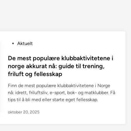
P
Aktuelt
o
s
De mest populære klubbaktivitetene i
t
norge akkurat nå: guide til trening,
e
friluft og fellesskap
d
i
Finn de mest populære klubbaktivitetene i Norge
n
nå: idrett, friluftsliv, e-sport, bok- og matklubber. Få
tips til å bli med eller starte eget fellesskap.
oktober 20, 2025