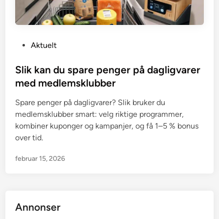
P
Aktuelt
o
s
Slik kan du spare penger på dagligvarer
t
med medlemsklubber
e
Spare penger på dagligvarer? Slik bruker du
d
medlemsklubber smart: velg riktige programmer,
i
kombiner kuponger og kampanjer, og få 1–5 % bonus
n
over tid.
februar 15, 2026
Annonser