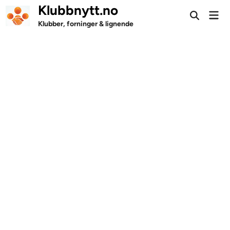
Skip
Klubbnytt.no
Mai
to
Open
Men
Klubber, forninger & lignende
Search
content