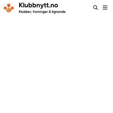
Skip
Klubbnytt.no
Mai
to
Open
Men
Klubber, forninger & lignende
Search
content