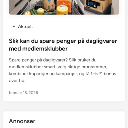
P
Aktuelt
o
s
Slik kan du spare penger på dagligvarer
t
med medlemsklubber
e
Spare penger på dagligvarer? Slik bruker du
d
medlemsklubber smart: velg riktige programmer,
i
kombiner kuponger og kampanjer, og få 1–5 % bonus
n
over tid.
februar 15, 2026
Annonser