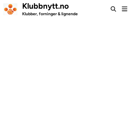
Skip
Klubbnytt.no
Mai
to
Open
Men
Klubber, forninger & lignende
Search
content