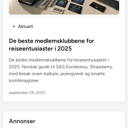
P
Aktuelt
o
s
De beste medlemsklubbene for
t
reiseentusiaster i 2025
e
De beste medlemsklubbene for reiseentusiaster i
d
2025: Nordisk guide til SAS Eurobonus, Strawberry,
i
med break-even-kalkyle, poengverdi og smarte
n
kombinasjoner.
september 29, 2025
Annonser