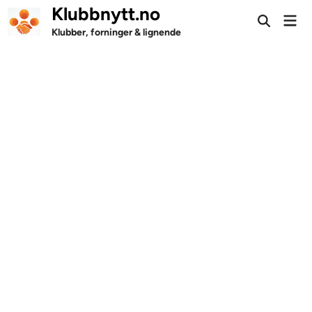
Skip
Klubbnytt.no
Mai
to
Open
Men
Klubber, forninger & lignende
Search
content