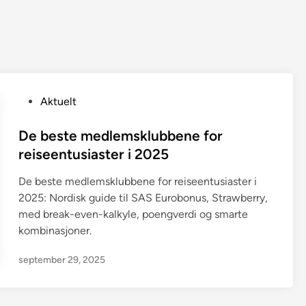
P
Aktuelt
o
s
De beste medlemsklubbene for
t
reiseentusiaster i 2025
e
De beste medlemsklubbene for reiseentusiaster i
d
2025: Nordisk guide til SAS Eurobonus, Strawberry,
i
med break-even-kalkyle, poengverdi og smarte
n
kombinasjoner.
september 29, 2025