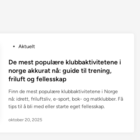
P
Aktuelt
o
s
De mest populære klubbaktivitetene i
t
norge akkurat nå: guide til trening,
e
friluft og fellesskap
d
i
Finn de mest populære klubbaktivitetene i Norge
n
nå: idrett, friluftsliv, e-sport, bok- og matklubber. Få
tips til å bli med eller starte eget fellesskap.
oktober 20, 2025