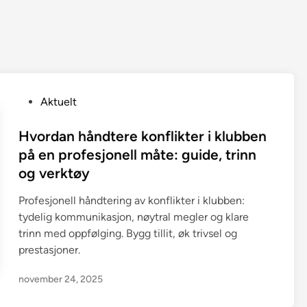
P
Aktuelt
o
s
Hvordan håndtere konflikter i klubben
t
på en profesjonell måte: guide, trinn
e
og verktøy
d
i
Profesjonell håndtering av konflikter i klubben:
n
tydelig kommunikasjon, nøytral megler og klare
trinn med oppfølging. Bygg tillit, øk trivsel og
prestasjoner.
november 24, 2025