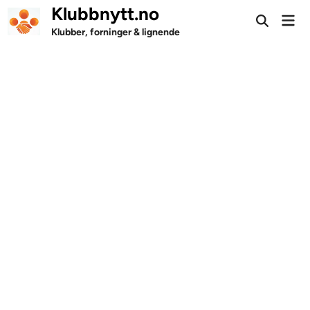
Skip
Klubbnytt.no
Mai
to
Open
Men
Klubber, forninger & lignende
Search
content