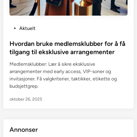
P
Aktuelt
o
s
Hvordan bruke medlemsklubber for å få
t
tilgang til eksklusive arrangementer
e
Medlemsklubber: Lær å sikre eksklusive
d
arrangementer med early access, VIP-soner og
i
invitasjoner. Få valgkriterier, taktikker, etikette og
n
budsjettgrep.
oktober 26, 2025
Annonser