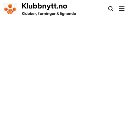
Skip
Klubbnytt.no
Mai
to
Open
Men
Klubber, forninger & lignende
Search
content