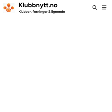
Skip
Klubbnytt.no
Mai
to
Open
Men
Klubber, forninger & lignende
Search
content