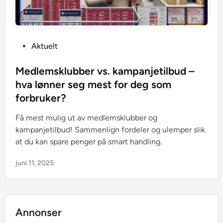
P
Aktuelt
o
s
Medlemsklubber vs. kampanjetilbud –
t
hva lønner seg mest for deg som
e
forbruker?
d
i
Få mest mulig ut av medlemsklubber og
n
kampanjetilbud! Sammenlign fordeler og ulemper slik
at du kan spare penger på smart handling.
juni 11, 2025
Annonser