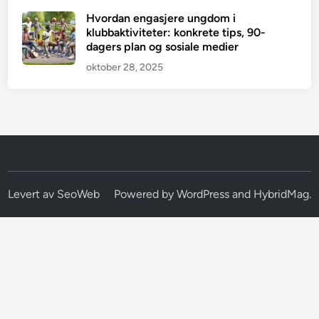
Hvordan engasjere ungdom i
klubbaktiviteter: konkrete tips, 90-
dagers plan og sosiale medier
oktober 28, 2025
Levert av
SeoWeb
Powered by
WordPress
and
HybridMag
.