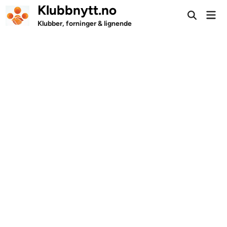
Skip
Klubbnytt.no
Mai
to
Open
Men
Klubber, forninger & lignende
Search
content