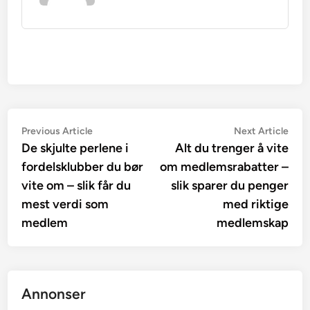
Innleggsnavigasjon
Previous
Nex
Previous Article
Next Article
article:
artic
De skjulte perlene i
Alt du trenger å vite
fordelsklubber du bør
om medlemsrabatter –
vite om – slik får du
slik sparer du penger
mest verdi som
med riktige
medlem
medlemskap
Annonser