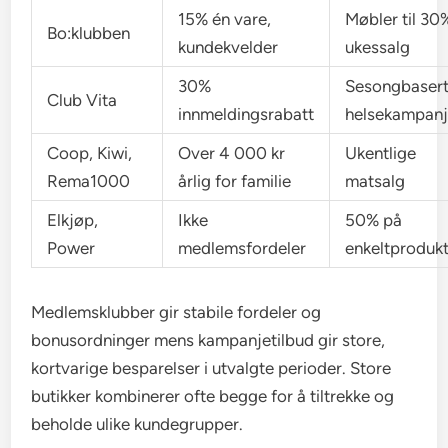
15% én vare,
Møbler til 30%
Bo:klubben
kundekvelder
ukessalg
30%
Sesongbaser
Club Vita
innmeldingsrabatt
helsekampanj
Coop, Kiwi,
Over 4 000 kr
Ukentlige
Rema1000
årlig for familie
matsalg
Elkjøp,
Ikke
50% på
Power
medlemsfordeler
enkeltproduk
Medlemsklubber gir stabile fordeler og
bonusordninger mens kampanjetilbud gir store,
kortvarige besparelser i utvalgte perioder. Store
butikker kombinerer ofte begge for å tiltrekke og
beholde ulike kundegrupper.