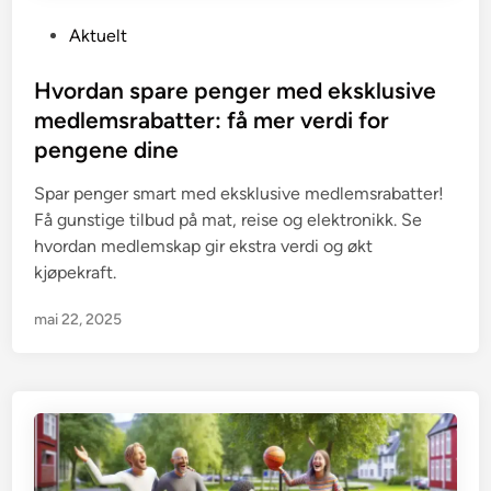
P
Aktuelt
o
s
Hvordan spare penger med eksklusive
t
medlemsrabatter: få mer verdi for
e
pengene dine
d
i
Spar penger smart med eksklusive medlemsrabatter!
n
Få gunstige tilbud på mat, reise og elektronikk. Se
hvordan medlemskap gir ekstra verdi og økt
kjøpekraft.
mai 22, 2025