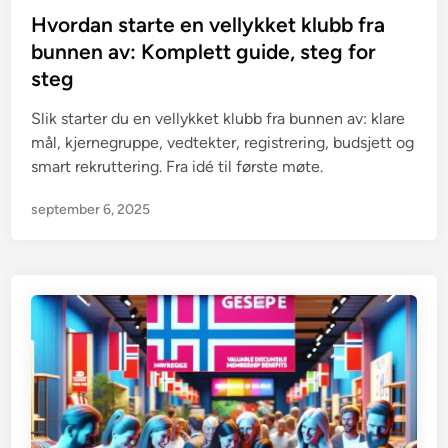
s
Hvordan starte en vellykket klubb fra
t
bunnen av: Komplett guide, steg for
e
steg
d
i
Slik starter du en vellykket klubb fra bunnen av: klare
n
mål, kjernegruppe, vedtekter, registrering, budsjett og
smart rekruttering. Fra idé til første møte.
september 6, 2025