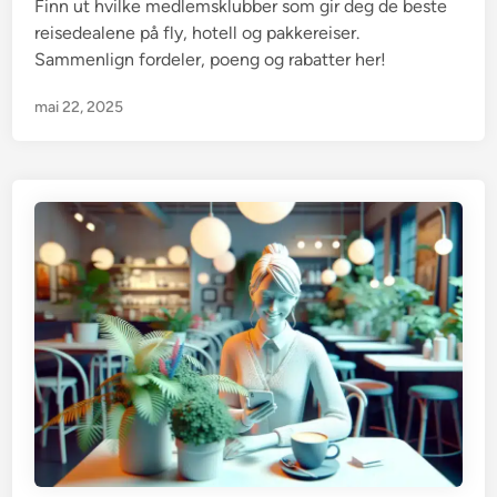
i
Finn ut hvilke medlemsklubber som gir deg de beste
n
reisedealene på fly, hotell og pakkereiser.
Sammenlign fordeler, poeng og rabatter her!
mai 22, 2025