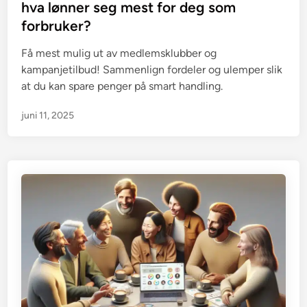
t
hva lønner seg mest for deg som
e
forbruker?
d
i
Få mest mulig ut av medlemsklubber og
n
kampanjetilbud! Sammenlign fordeler og ulemper slik
at du kan spare penger på smart handling.
juni 11, 2025