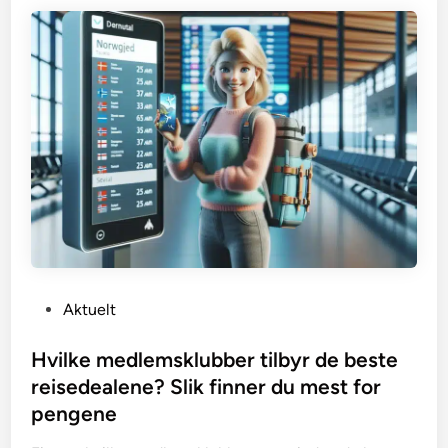
P
Aktuelt
o
s
Hvilke medlemsklubber tilbyr de beste
t
reisedealene? Slik finner du mest for
e
pengene
d