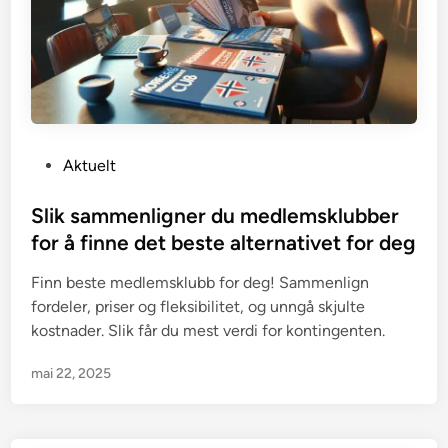
P
Aktuelt
o
s
Slik sammenligner du medlemsklubber
t
for å finne det beste alternativet for deg
e
Finn beste medlemsklubb for deg! Sammenlign
d
fordeler, priser og fleksibilitet, og unngå skjulte
i
kostnader. Slik får du mest verdi for kontingenten.
n
mai 22, 2025