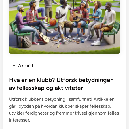
P
Aktuelt
o
s
Hva er en klubb? Utforsk betydningen
t
av fellesskap og aktiviteter
e
Utforsk klubbens betydning i samfunnet! Artikkelen
d
går i dybden på hvordan klubber skaper fellesskap,
i
utvikler ferdigheter og fremmer trivsel gjennom felles
n
interesser.