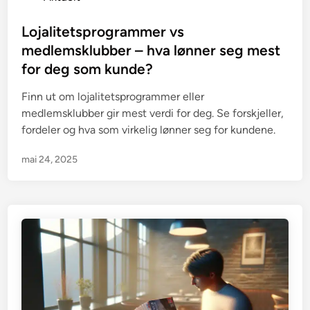
o
s
Lojalitetsprogrammer vs
t
medlemsklubber – hva lønner seg mest
e
for deg som kunde?
d
i
Finn ut om lojalitetsprogrammer eller
n
medlemsklubber gir mest verdi for deg. Se forskjeller,
fordeler og hva som virkelig lønner seg for kundene.
mai 24, 2025