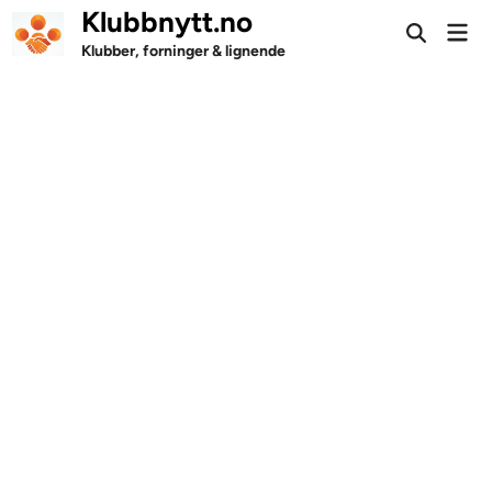
Skip
Klubbnytt.no
Mai
to
Open
Men
Klubber, forninger & lignende
Search
content