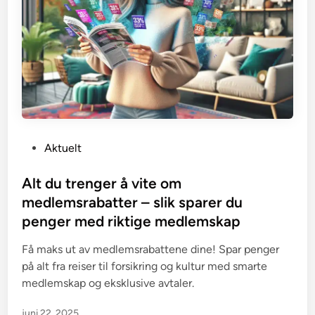
P
Aktuelt
o
s
Alt du trenger å vite om
t
medlemsrabatter – slik sparer du
e
penger med riktige medlemskap
d
i
Få maks ut av medlemsrabattene dine! Spar penger
n
på alt fra reiser til forsikring og kultur med smarte
medlemskap og eksklusive avtaler.
juni 22, 2025