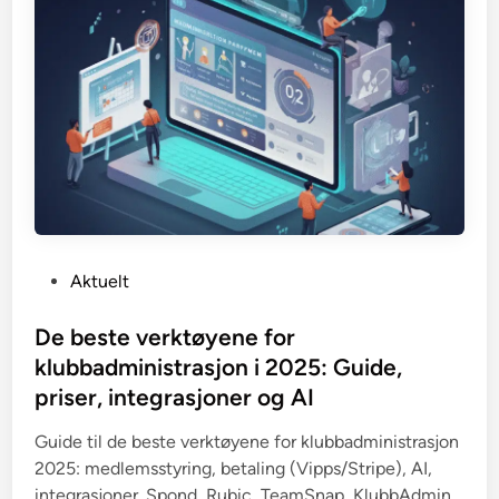
P
Aktuelt
o
s
De beste verktøyene for
t
klubbadministrasjon i 2025: Guide,
e
priser, integrasjoner og AI
d
i
Guide til de beste verktøyene for klubbadministrasjon
n
2025: medlemsstyring, betaling (Vipps/Stripe), AI,
integrasjoner. Spond, Rubic, TeamSnap, KlubbAdmin.