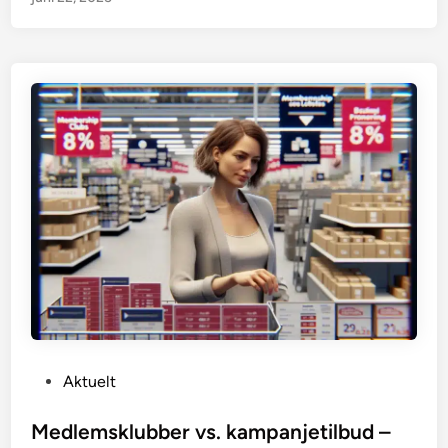
P
Aktuelt
o
s
Medlemsklubber vs. kampanjetilbud –