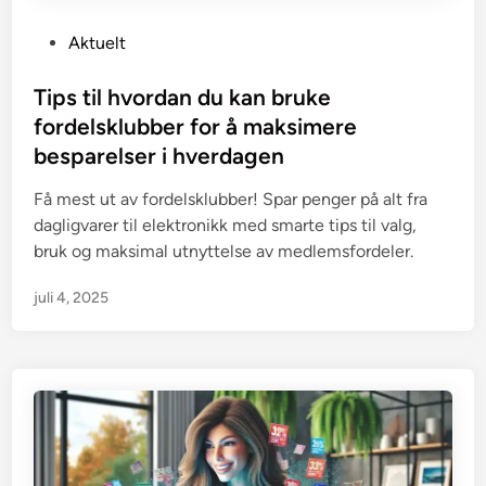
P
Aktuelt
o
s
Tips til hvordan du kan bruke
t
fordelsklubber for å maksimere
e
besparelser i hverdagen
d
i
Få mest ut av fordelsklubber! Spar penger på alt fra
n
dagligvarer til elektronikk med smarte tips til valg,
bruk og maksimal utnyttelse av medlemsfordeler.
juli 4, 2025