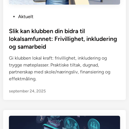
P
Aktuelt
o
s
Slik kan klubben din bidra til
t
lokalsamfunnet: Frivillighet, inkludering
e
og samarbeid
d
i
Gi klubben lokal kraft: frivillighet, inkludering og
n
trygge møteplasser. Praktiske tiltak, dugnad,
partnerskap med skole/næringsliv, finansiering og
effektmåling.
september 24, 2025