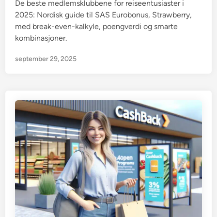
De beste medlemsklubbene for reiseentusiaster i
d
2025: Nordisk guide til SAS Eurobonus, Strawberry,
i
med break-even-kalkyle, poengverdi og smarte
n
kombinasjoner.
september 29, 2025