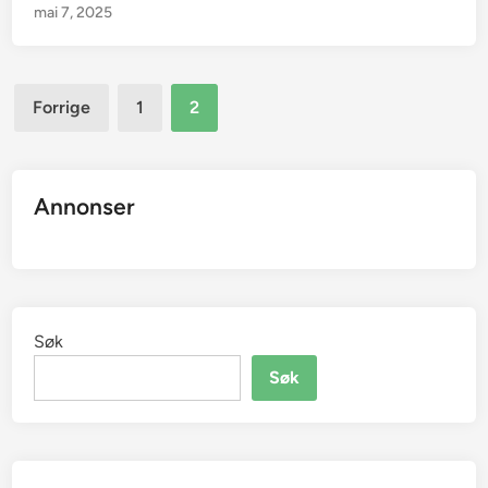
mai 7, 2025
Sidepaginering
Forrige
1
2
Annonser
Søk
Søk