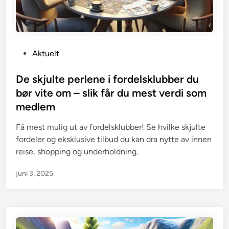
P
Aktuelt
o
s
De skjulte perlene i fordelsklubber du
t
bør vite om – slik får du mest verdi som
e
medlem
d
i
Få mest mulig ut av fordelsklubber! Se hvilke skjulte
n
fordeler og eksklusive tilbud du kan dra nytte av innen
reise, shopping og underholdning.
juni 3, 2025