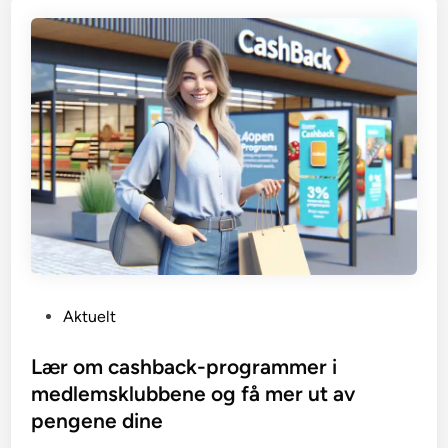
P
Aktuelt
o
s
Lær om cashback-programmer i
t
medlemsklubbene og få mer ut av
e
pengene dine
d