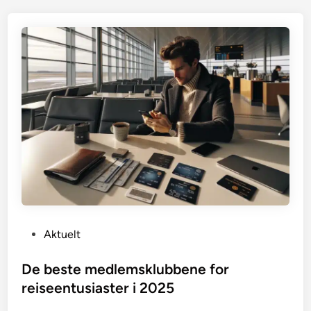
P
Aktuelt
o
s
De beste medlemsklubbene for
t
reiseentusiaster i 2025
e