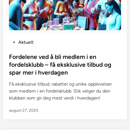
P
Aktuelt
o
s
Fordelene ved å bli medlem i en
t
fordelsklubb – få eksklusive tilbud og
e
spar mer i hverdagen
d
i
Få eksklusive tilbud, rabatter og unike opplevelser
n
som medlem i en fordelsklubb. Slik velger du den
klubben som gir deg mest verdi i hverdagen!
august 27, 2025