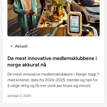
P
Aktuelt
o
s
De mest innovative medlemsklubbene i
t
norge akkurat nå
e
De mest innovative medlemsklubbene i Norge: topp 7
d
med kriterier, data fra 2024–2025, trender og tips for
i
å velge riktig og få mer verdi per krone og minutt.
n
oktober 2, 2025