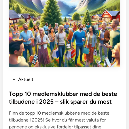
P
Aktuelt
o
s
Topp 10 medlemsklubber med de beste
t
tilbudene i 2025 – slik sparer du mest
e
Finn de topp 10 medlemsklubbene med de beste
d
tilbudene i 2025! Se hvor du får mest valuta for
i
pengene og eksklusive fordeler tilpasset dine
n